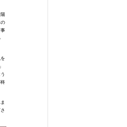
陰陽
木の
行事
わ
鬼を
」
はう
が柊
れま
下さ