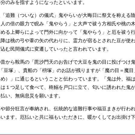
節分のみを指すようになったといいます。
た「追難（ついな）の儀式」鬼やらいが大晦日に祭文を称える
、人の倍の眼力で睨み「鬼やらう」と大声で祓う方相氏や桃の
清める上卿らによって門外に向かって「鬼やらう」と厄を祓う
以降は桃の弓や葦の矢の代わりに、霊力が宿るとされた豆が使
び込む民間儀式に変遷していったと言われています。
の昔から鞍馬の「毘沙門天のお告げで大豆を鬼の目に投げつけ
の「豆塚」、貴船の「枡塚」のお話が残りますが「魔の目＝魔目
まめ）」に通じるということと伝わっています。「鬼は外、福
たは１つ足して食べて、柊鰯を戸口に立て、匂いに誘われた鬼
い払い、無病息災を願います。
楽や節分狂言が奉納され、伝統的な追難行事や福豆まきが行わ
わいます。厄払いと共に福もいただきに、暖かくしてお出掛け