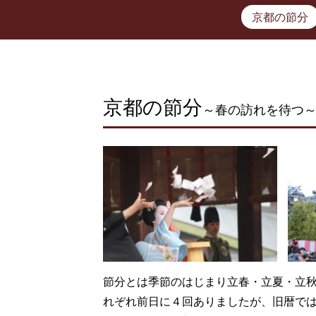
京都の節分
京都の節分
～春の訪れを待つ
節分とは季節のはじまり立春・立夏・立
れぞれ前日に４回ありましたが、旧暦で