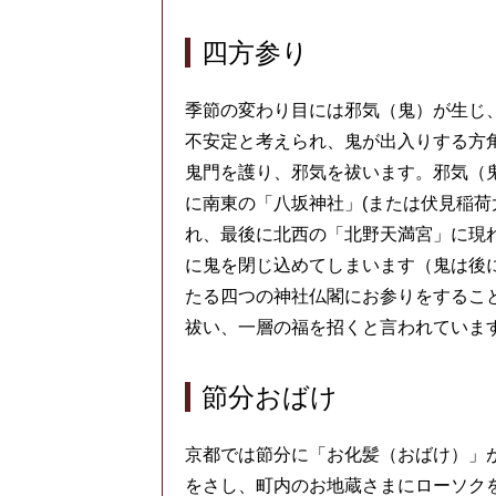
四方参り
季節の変わり目には邪気（鬼）が生じ
不安定と考えられ、鬼が出入りする方
鬼門を護り、邪気を祓います。邪気（
に南東の「八坂神社」(または伏見稲荷
れ、最後に北西の「北野天満宮」に現
に鬼を閉じ込めてしまいます（鬼は後
たる四つの神社仏閣にお参りをするこ
祓い、一層の福を招くと言われていま
節分おばけ
京都では節分に「お化髪（おばけ）」
をさし、町内のお地蔵さまにローソク