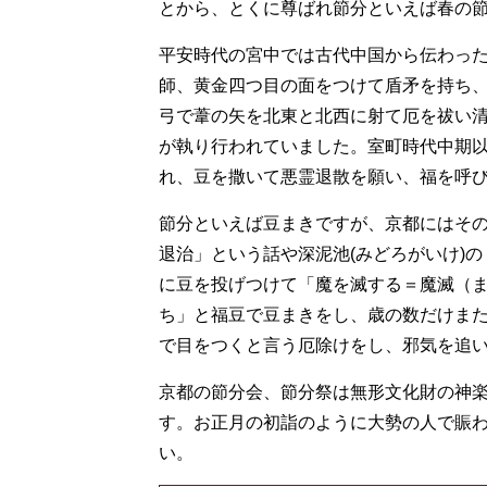
とから、とくに尊ばれ節分といえば春の
平安時代の宮中では古代中国から伝わっ
師、黄金四つ目の面をつけて盾矛を持ち
弓で葦の矢を北東と北西に射て厄を祓い
が執り行われていました。室町時代中期
れ、豆を撒いて悪霊退散を願い、福を呼
節分といえば豆まきですが、京都にはそ
退治」という話や深泥池(みどろがいけ)
に豆を投げつけて「魔を滅する＝魔滅（
ち」と福豆で豆まきをし、歳の数だけま
で目をつくと言う厄除けをし、邪気を追
京都の節分会、節分祭は無形文化財の神
す。お正月の初詣のように大勢の人で賑
い。