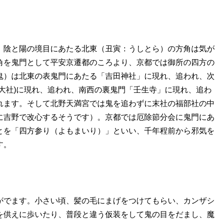
、陰と陽の境目にあたる北東（丑寅：うしとら）の方角は気が
角を鬼門として平安京遷都のころより、京都では御所の四方の
鬼）は北東の表鬼門にあたる「吉田神社」に現れ、追われ、次
大社)に現れ、追われ、南西の裏鬼門「壬生寺」に現れ、追わ
れます。そして北野天満宮では鬼を追わずに末社の福部社の中
に吉野で改心するそうです）。京都では厄除節分会に鬼門にあ
とを「四方参り（よもまいり）」といい、千年程前から邪気を
す。
がでます。小さい頃、髪の毛にまげをつけてもらい、カンザシ
を供えに歩いたり、普段と違う仮装をして鬼の目をだまし、魔