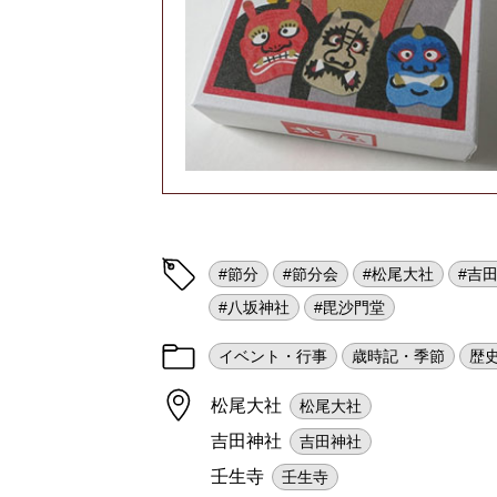
#節分
#節分会
#松尾大社
#吉
#八坂神社
#毘沙門堂
イベント・行事
歳時記・季節
歴
松尾大社
松尾大社
吉田神社
吉田神社
壬生寺
壬生寺