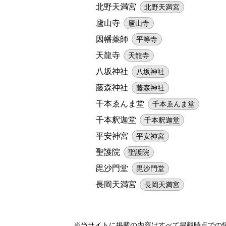
北野天満宮
北野天満宮
廬山寺
廬山寺
因幡薬師
平等寺
天龍寺
天龍寺
八坂神社
八坂神社
藤森神社
藤森神社
千本ゑんま堂
千本ゑんま堂
千本釈迦堂
千本釈迦堂
平安神宮
平安神宮
聖護院
聖護院
毘沙門堂
毘沙門堂
長岡天満宮
長岡天満宮
※当サイトに掲載の内容はすべて掲載時点での