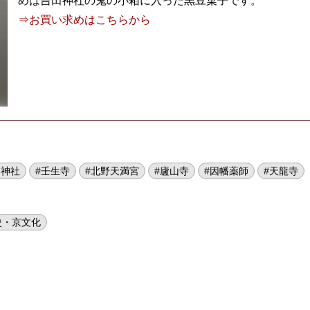
めは吉田神社の鬼の小箱に入った黒豆菓子です。
⇒お買い求めはこちらから
田神社
#壬生寺
#北野天満宮
#廬山寺
#因幡薬師
#天龍寺
史・京文化