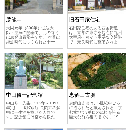
勝龍寺
旧石田家住宅
大同元年（806年）弘法大
石田家住宅のある西国街道
師・空海の開基で、元の寺号
は、京都の東寺を起点に九州
は恵解山青龍寺です。 本尊は
太宰府へ向かう重要な交通路
鎌倉時代につくられた十一…
で、奈良時代に整備されま…
中山修一記念館
恵解山古墳
中山修一先生(1915年～1997
恵解山古墳は、5世紀中ごろ
年)は、「幻の都」長岡京の解
に造られたと推定される、京
明に一生涯を捧げた人物で
都盆地で3番目の規模を誇る
す。記念館には空から観た…
巨大な前方後円墳です。19…