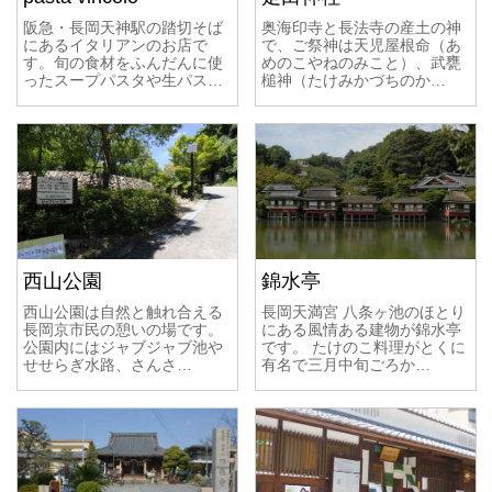
阪急・長岡天神駅の踏切そば
奥海印寺と長法寺の産土の神
にあるイタリアンのお店で
で、ご祭神は天児屋根命（あ
す。旬の食材をふんだんに使
めのこやねのみこと）、武甕
ったスープパスタや生パス…
槌神（たけみかづちのか…
西山公園
錦水亭
西山公園は自然と触れ合える
長岡天満宮 八条ヶ池のほとり
長岡京市民の憩いの場です。
にある風情ある建物が錦水亭
公園内にはジャブジャブ池や
です。 たけのこ料理がとくに
せせらぎ水路、さんさ…
有名で三月中旬ごろか…