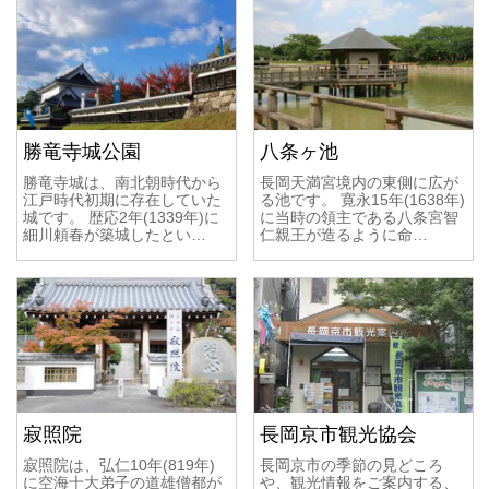
勝竜寺城公園
八条ヶ池
勝竜寺城は、南北朝時代から
長岡天満宮境内の東側に広が
江戸時代初期に存在していた
る池です。 寛永15年(1638年)
城です。 歴応2年(1339年)に
に当時の領主である八条宮智
細川頼春が築城したとい…
仁親王が造るように命…
寂照院
長岡京市観光協会
寂照院は、弘仁10年(819年)
長岡京市の季節の見どころ
に空海十大弟子の道雄僧都が
や、観光情報をご案内する、