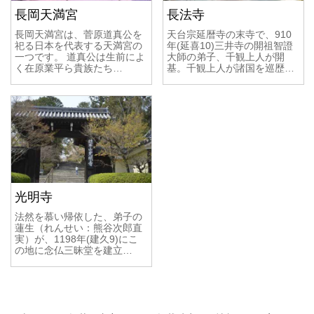
長岡天満宮
長法寺
長岡天満宮は、菅原道真公を
天台宗延暦寺の末寺で、910
祀る日本を代表する天満宮の
年(延喜10)三井寺の開祖智證
一つです。 道真公は生前によ
大師の弟子、千観上人が開
く在原業平ら貴族たち…
基。千観上人が諸国を巡歴…
光明寺
法然を慕い帰依した、弟子の
蓮生（れんせい：熊谷次郎直
実）が、1198年(建久9)にこ
の地に念仏三昧堂を建立…