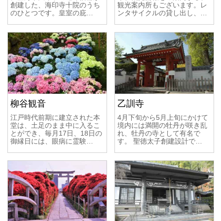
創建した、海印寺十院のうち
観光案内所もございます。レ
のひとつです。皇室の庇…
ンタサイクルの貸し出し、…
柳谷観音
乙訓寺
江戸時代前期に建立された本
4月下旬から5月上旬にかけて
堂は、土足のまま中に入るこ
境内には満開の牡丹が咲き乱
とができ、毎月17日、18日の
れ、牡丹の寺として有名で
御縁日には、眼病に霊験…
す。 聖徳太子創建設計で…