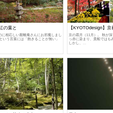
紅の葉と
【KYOTOdesign】
のに相応しい厭離庵さんにお邪魔しまし
京の霜月（11月）。 秋が
」という言葉には「飽きることが無い」
っ赤に染まり、貴船ではも
しかし、…