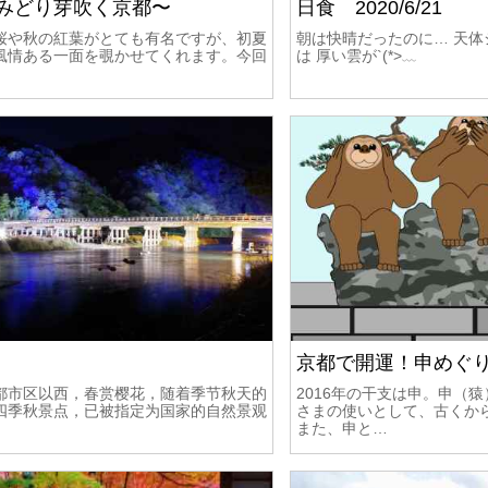
みどり芽吹く京都〜
日食 2020/6/21
桜や秋の紅葉がとても有名ですが、初夏
朝は快晴だったのに… 天
風情ある一面を覗かせてくれます。今回
は 厚い雲が`(*>﹏
京都で開運！申めぐ
都市区以西，春赏樱花，随着季节秋天的
2016年の干支は申。申（
四季秋景点，已被指定为国家的自然景观
さまの使いとして、古くか
また、申と…