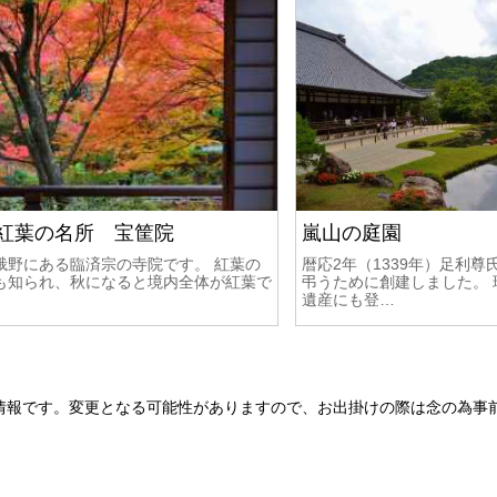
紅葉の名所 宝筐院
嵐山の庭園
峨野にある臨済宗の寺院です。 紅葉の
暦応2年（1339年）足利
も知られ、秋になると境内全体が紅葉で
弔うために創建しました。
遺産にも登…
情報です。変更となる可能性がありますので、お出掛けの際は念の為事