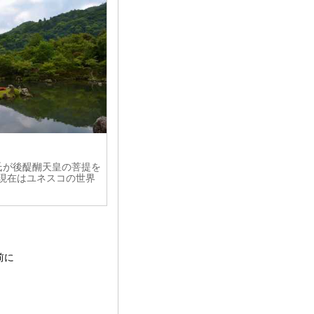
尊氏が後醍醐天皇の菩提を
 現在はユネスコの世界
前に