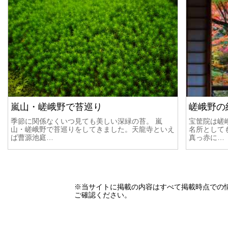
嵐山・嵯峨野で苔巡り
嵯峨野の
季節に関係なくいつ見ても美しい深緑の苔。 嵐
宝筐院は嵯
山・嵯峨野で苔巡りをしてきました。天龍寺といえ
名所として
ば曹源池庭…
真っ赤に…
※当サイトに掲載の内容はすべて掲載時点での
ご確認ください。