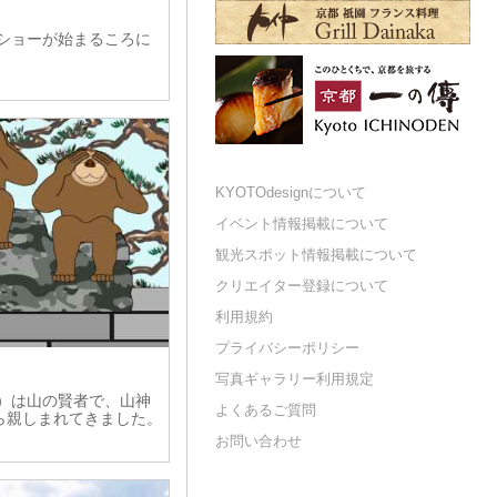
体ショーが始まるころに
KYOTOdesignについて
イベント情報掲載について
観光スポット情報掲載について
クリエイター登録について
利用規約
プライバシーポリシー
り
写真ギャラリー利用規定
猿）は山の賢者で、山神
よくあるご質問
ら親しまれてきました。
お問い合わせ