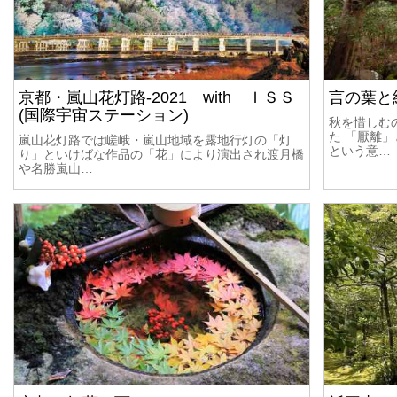
京都・嵐山花灯路-2021 with ＩＳＳ
言の葉と
(国際宇宙ステーション)
秋を惜しむ
た 「厭離
嵐山花灯路では嵯峨・嵐山地域を露地行灯の「灯
という意…
り」といけばな作品の「花」により演出され渡月橋
や名勝嵐山…