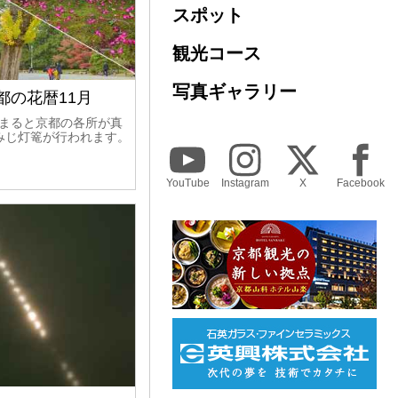
スポット
観光コース
写真ギャラリー
京都の花暦11月
深まると京都の各所が真
みじ灯篭が行われます。
YouTube
Instagram
X
Facebook