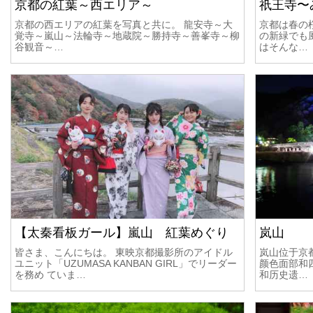
京都の紅葉～西エリア～
祇王寺〜
京都の西エリアの紅葉を写真と共に。 龍安寺～大
京都は春の
覚寺～嵐山～法輪寺～地蔵院～勝持寺～善峯寺～柳
の新緑でも
谷観音～…
はそんな…
【太秦看板ガール】嵐山 紅葉めぐり
岚山
皆さま、こんにちは。 東映京都撮影所のアイドル
岚山位于京
ユニット「UZUMASA KANBAN GIRL」でリーダー
颜色面部和
を務め ていま…
和历史遗…