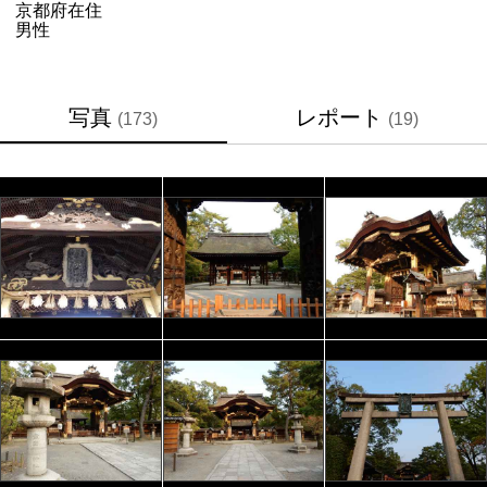
京都府
在住
男性
写真
レポート
(173)
(19)