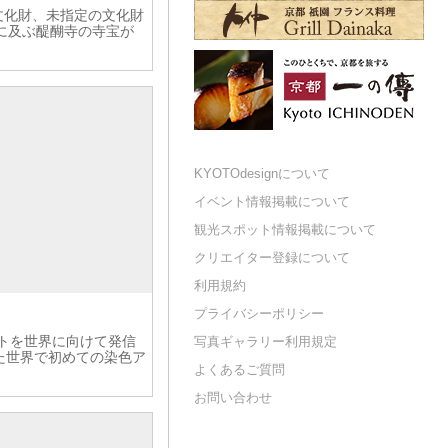
要文化財、未指定の文化財
に及ぶ醍醐寺の寺宝が
KYOTOdesignについて
イベント情報掲載について
観光スポット情報掲載について
クリエイター登録について
利用規約
プライバシーポリシー
ートを世界に向けて発信
写真ギャラリー利用規定
た世界で初めての染色ア
よくあるご質問
お問い合わせ