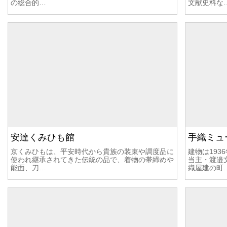
の総合的…
文献史料な
安達くみひも館
手織ミュ
京くみひもは、平安時代から貴族の装束や調度品に
建物は19
使われ継承されてきた伝統の品で、着物の帯締めや
当主・渡邉
能面、刀…
織屋建の町