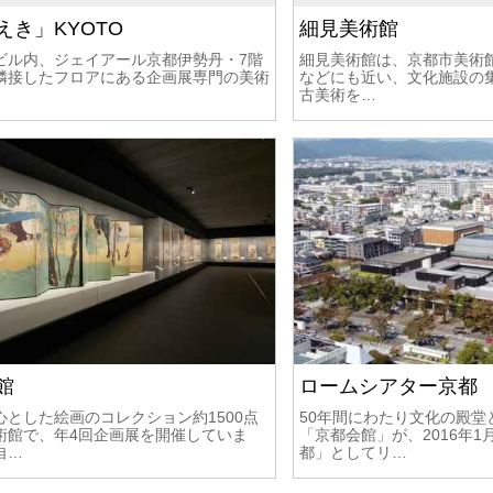
えき」KYOTO
細見美術館
ビル内、ジェイアール京都伊勢丹・7階
細見美術館は、京都市美術
隣接したフロアにある企画展専門の美術
などにも近い、文化施設の
古美術を…
館
ロームシアター京都
心とした絵画のコレクション約1500点
50年間にわたり文化の殿堂
術館で、年4回企画展を開催していま
「京都会館」が、2016年
自…
都」としてリ…