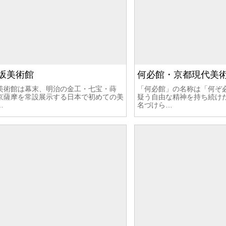
坂美術館
何必館・京都現代美
美術館は幕末、明治の金工・七宝・蒔
「何必館」の名称は「何ぞ
京薩摩を常設展示する日本で初めての美
疑う自由な精神を持ち続け
…
名づけら…