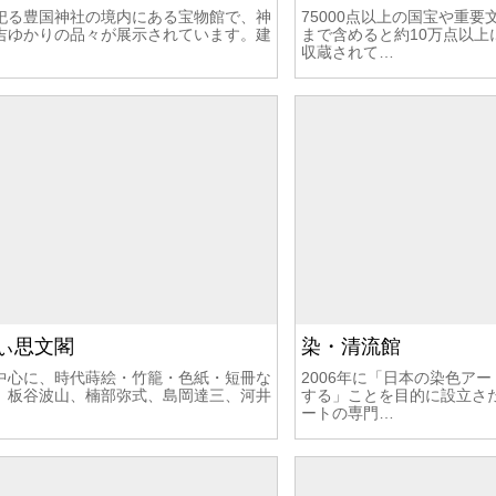
祀る豊国神社の境内にある宝物館で、神
75000点以上の国宝や重
吉ゆかりの品々が展示されています。建
まで含めると約10万点以上
収蔵されて…
ぃ思文閣
染・清流館
中心に、時代蒔絵・竹籠・色紙・短冊な
2006年に「日本の染色ア
、板谷波山、楠部弥式、島岡達三、河井
する」ことを目的に設立さ
ートの専門…