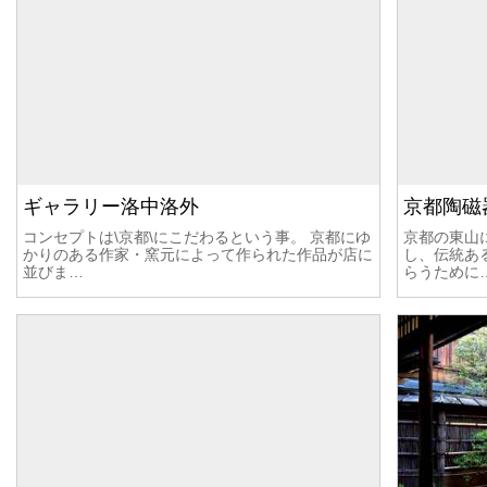
ギャラリー洛中洛外
京都陶磁
コンセプトは\京都\にこだわるという事。 京都にゆ
京都の東山
かりのある作家・窯元によって作られた作品が店に
し、伝統あ
並びま…
らうために