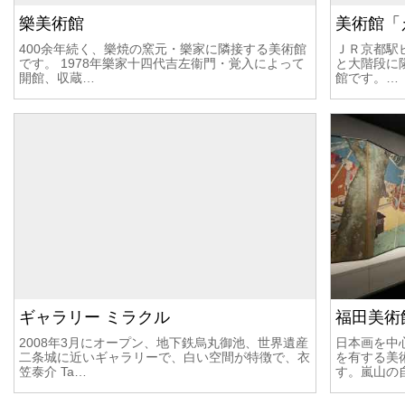
樂美術館
美術館「
400余年続く、樂焼の窯元・樂家に隣接する美術館
ＪＲ京都駅
です。 1978年樂家十四代吉左衞門・覚入によって
と大階段に
開館、収蔵…
館です。…
ギャラリー ミラクル
福田美術
2008年3月にオープン、地下鉄烏丸御池、世界遺産
日本画を中
二条城に近いギャラリーで、白い空間が特徴で、衣
を有する美
笠泰介 Ta…
す。嵐山の