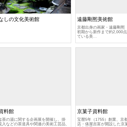
なしの文化美術館
遠藤剛熈美術館
京都出身の画家・遠藤剛熈
初期から新作まで約2,00
ている美…
資料館
京菓子資料館
は茶の湯に関する企画展を開催し、掛
宝暦5年（1755）創業、
花入などの茶道具や関連の美術工芸品、
店・俵屋吉富が開設した京