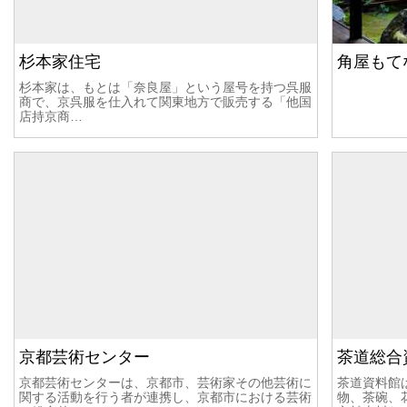
杉本家住宅
角屋もて
杉本家は、もとは「奈良屋」という屋号を持つ呉服
商で、京呉服を仕入れて関東地方で販売する「他国
店持京商…
京都芸術センター
茶道総合
京都芸術センターは、京都市、芸術家その他芸術に
茶道資料館
関する活動を行う者が連携し、京都市における芸術
物、茶碗、