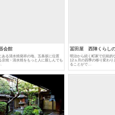
器会館
冨田屋 西陣くらし
にある清水焼発祥の地、五条坂に位置
明治から続く町家で伝統的
る京焼・清水焼をもっと人に親しんでも
12ヵ月の四季の移り変わり
…
ることがで…