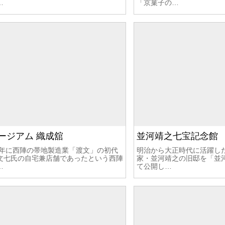
…
「京菓子の…
ージアム 織成舘
並河靖之七宝記念館
36年に西陣の帯地製造業「渡文」の初代
明治から大正時代に活躍し
文七氏の自宅兼店舗であったという西陣
家・並河靖之の旧邸を「並
…
て公開し…