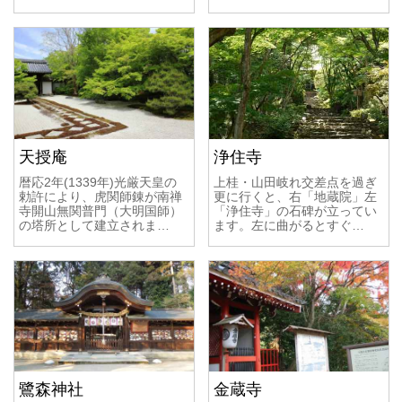
天授庵
浄住寺
暦応2年(1339年)光厳天皇の
上桂・山田岐れ交差点を過ぎ
勅許により、虎関師錬が南禅
更に行くと、右「地蔵院」左
寺開山無関普門（大明国師）
「浄住寺」の石碑が立ってい
の塔所として建立されま…
ます。左に曲がるとすぐ…
鷺森神社
金蔵寺