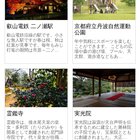
叡山電鉄 二ノ瀬駅
京都府立丹波自然運動
公園
叡山電鉄沿線の駅です。小さ
な無人駅ですが春は桜、秋は
年中気軽にスポーツを楽しむ
紅葉が見事です。毎年もみじ
ことができます。 こどもの広
灯篭の期間は市原～二ノ…
場や森の遊び場、プール、天
文館、遊歩道などもあ…
霊鑑寺
実光院
霊鑑寺は、後水尾天皇の皇
実光院は寂源が天台声明を伝
女・多利宮（たりのみや）を
承するために建立した勝林院
開基として創建された尼門跡
の子院であり、宝泉院ととも
寺院です。代々皇女が住職…
に創建されました。大正…