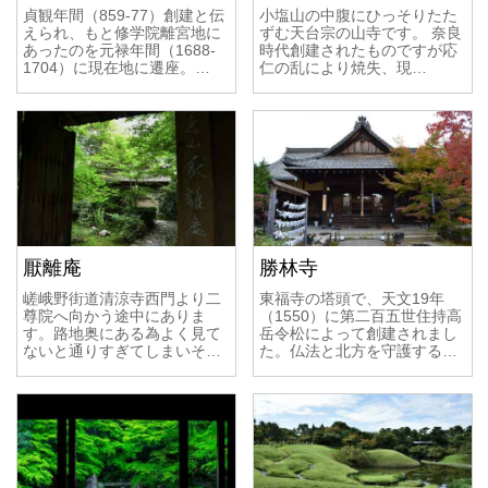
貞観年間（859-77）創建と伝
小塩山の中腹にひっそりたた
えられ、もと修学院離宮地に
ずむ天台宗の山寺です。 奈良
あったのを元禄年間（1688-
時代創建されたものですが応
1704）に現在地に遷座。…
仁の乱により焼失、現…
厭離庵
勝林寺
嵯峨野街道清涼寺西門より二
東福寺の塔頭で、天文19年
尊院へ向かう途中にありま
（1550）に第二百五世住持高
す。路地奥にある為よく見て
岳令松によって創建されまし
ないと通りすぎてしまいそ…
た。仏法と北方を守護する…