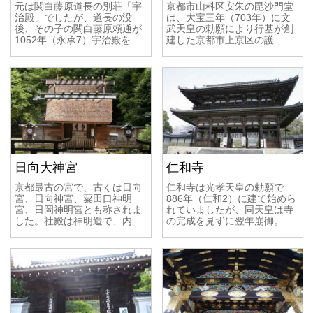
元は関白藤原道長の別荘「宇
京都市山科区安朱の毘沙門堂
治殿」でしたが、道長の没
は、大宝三年（703年）に文
後、その子の関白藤原頼通が
武天皇の勅願により行基が創
1052年（永承7）宇治殿を…
建した京都市上京区の護…
日向大神宮
仁和寺
京都最古の宮で、古くは日向
仁和寺は光孝天皇の勅願で
宮、日向神宮、粟田口神明
886年（仁和2）に建て始めら
宮、日岡神明宮とも称されま
れていましたが、同天皇は寺
した。社殿は神明造で、内…
の完成を見ずに翌年崩御。…