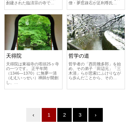
創建された臨済宗の寺で…
僧・夢窓疎石が足利尊氏…
天得院
哲学の道
天得院は東福寺の塔頭25ヶ寺
哲学者の「西田幾多郎」を始
の一つです。 正平年間
め、その弟子「田辺元」「三
（1346―1370）に無夢一清
木清」らが思索にふけりなが
（むむいっせい）禅師が開創
ら歩んだことから、その…
し、…
‹
1
2
3
›