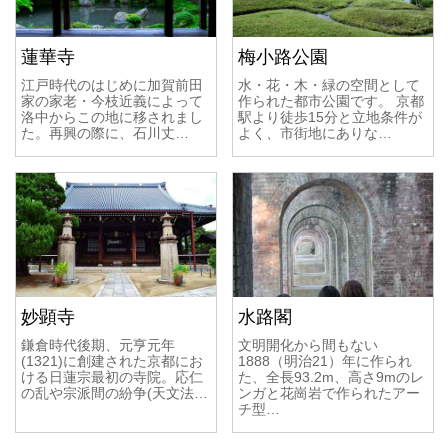
蓮華寺
梅小路公園
江戸時代のはじめに加賀前田
水・花・木・緑の空間として
家の家老・今枝近義によって
作られた都市公園です。 京都
洛中からこの地に移されまし
駅より徒歩15分と立地条件が
た。再興の際に、石川丈…
よく、市街地にありな…
妙顕寺
水路閣
鎌倉時代後期、元亨元年
文明開化から間もない
(1321)に創建された京都にお
1888（明治21）年に作られ
ける日蓮宗最初の寺院。応仁
た、全長93.2m、高さ9mのレ
の乱や宗派間の紛争(天文法…
ンガと花崗岩で作られたアー
チ型…