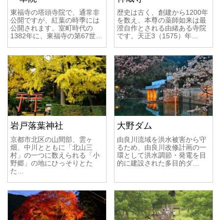
東福寺の塔頭寺院で、通常非
歴史は古く、創建から1200年
公開ですが、紅葉の時季には
を数え、本尊の薬師如来は最
公開されます。室町時代の
澄自作とされる由緒ある寺院
1382年に、東福寺の第67世…
です。天正3（1575）年…
岩戸落葉神社
大野ダム
京都市北区の山間部、雲ヶ
由良川流域を洪水被害から守
畑、中川とともに「北山三
るため、由良川改修計画の一
村」の一つに数えられる「小
環として洪水調節・発電を目
野郷」の地にひっそりとた
的に建設された多目的ダ…
た…