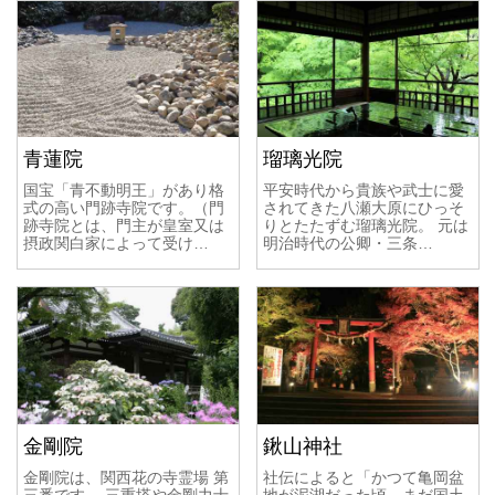
青蓮院
瑠璃光院
国宝「青不動明王」があり格
平安時代から貴族や武士に愛
式の高い門跡寺院です。（門
されてきた八瀬大原にひっそ
跡寺院とは、門主が皇室又は
りとたたずむ瑠璃光院。 元は
摂政関白家によって受け…
明治時代の公卿・三条…
金剛院
鍬山神社
金剛院は、関西花の寺霊場 第
社伝によると「かつて亀岡盆
三番です。 三重塔や金剛力士
地が泥湖だった頃、まだ国土