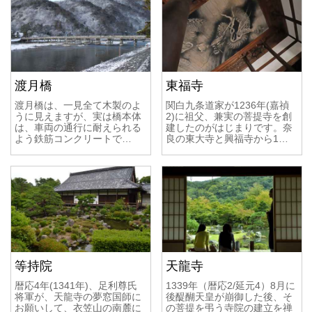
渡月橋
東福寺
渡月橋は、一見全て木製のよ
関白九条道家が1236年(嘉禎
うに見えますが、実は橋本体
2)に祖父、兼実の菩提寺を創
は、車両の通行に耐えられる
建したのがはじまりです。奈
よう鉄筋コンクリートで…
良の東大寺と興福寺から1…
等持院
天龍寺
暦応4年(1341年)、足利尊氏
1339年（暦応2/延元4）8月に
将軍が、天龍寺の夢窓国師に
後醍醐天皇が崩御した後、そ
お願いして、衣笠山の南麓に
の菩提を弔う寺院の建立を禅