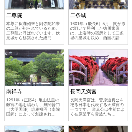
二尊院
二条城
本尊に釈迦如来と阿弥陀如来
1601年（慶長6）5月、関が原
の二尊が祀られているため、
の戦いで勝利した徳川家康
二尊院と呼ばれています。伏
は、上洛時の宿所として二条
見城から移築された総門…
城の築城を決め、西国の諸…
南禅寺
長岡天満宮
1291年（正応4）亀山法皇の
長岡天満宮は、菅原道真公を
離宮の地を賜わり、無関普門
祀る日本を代表する天満宮の
（大明国師）規庵祖円（南院
一つです。 道真公は生前によ
国師）によって創建され…
く在原業平ら貴族たち…