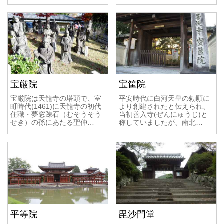
宝厳院
宝筐院
宝厳院は天龍寺の塔頭で、室
平安時代に白河天皇の勅願に
町時代(1461)に天龍寺の初代
より創建されたと伝えられ、
住職・夢窓疎石（むそうそう
当初善入寺(ぜんにゅうじ)と
せき）の孫にあたる聖仲…
称していましたが、南北…
平等院
毘沙門堂