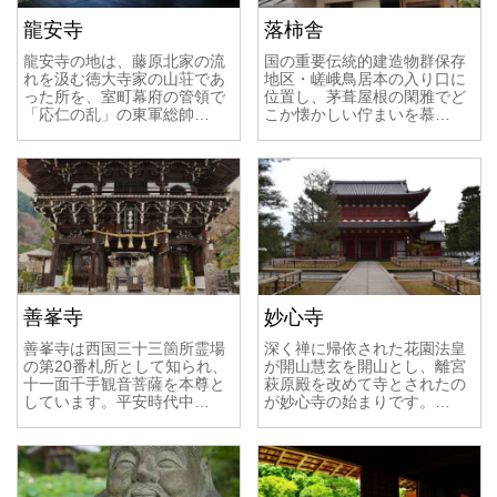
龍安寺
落柿舎
龍安寺の地は、藤原北家の流
国の重要伝統的建造物群保存
れを汲む徳大寺家の山荘であ
地区・嵯峨鳥居本の入り口に
った所を、室町幕府の管領で
位置し、茅葺屋根の閑雅でど
「応仁の乱」の東軍総帥…
こか懐かしい佇まいを慕…
善峯寺
妙心寺
善峯寺は西国三十三箇所霊場
深く禅に帰依された花園法皇
の第20番札所として知られ、
が開山慧玄を開山とし、離宮
十一面千手観音菩薩を本尊と
萩原殿を改めて寺とされたの
しています。平安時代中…
が妙心寺の始まりです。…