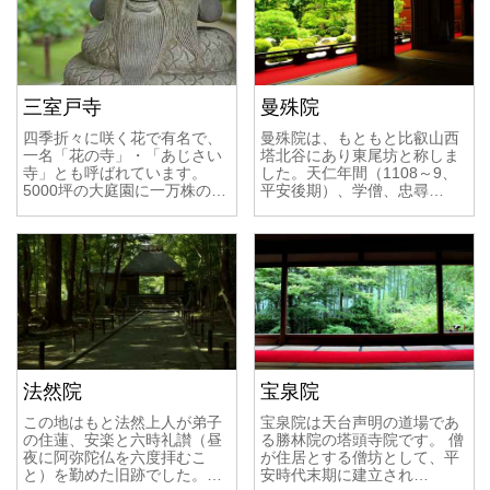
三室戸寺
曼殊院
四季折々に咲く花で有名で、
曼殊院は、もともと比叡山西
一名「花の寺」・「あじさい
塔北谷にあり東尾坊と称しま
寺」とも呼ばれています。
した。天仁年間（1108～9、
5000坪の大庭園に一万株の…
平安後期）、学僧、忠尋…
法然院
宝泉院
この地はもと法然上人が弟子
宝泉院は天台声明の道場であ
の住蓮、安楽と六時礼讃（昼
る勝林院の塔頭寺院です。 僧
夜に阿弥陀仏を六度拝むこ
が住居とする僧坊として、平
と）を勤めた旧跡でした。…
安時代末期に建立され…