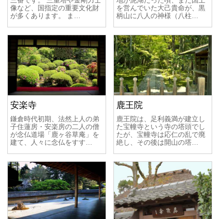
像など、国指定の重要文化財
を営んでいた大己貴命が、黒
が多くあります。 ま…
柄山に八人の神様（八柱…
安楽寺
鹿王院
鎌倉時代初期、法然上人の弟
鹿王院は、足利義満が建立し
子住蓮房・安楽房の二人の僧
た宝幢寺という寺の塔頭でし
が念仏道場「鹿ヶ谷草庵」を
たが、宝幢寺は応仁の乱で廃
建て、人々に念仏をすす…
絶し、その後は開山の塔…